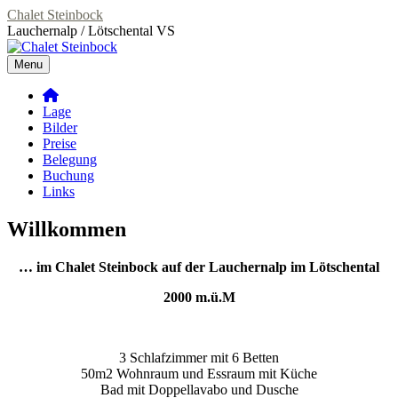
Skip
Chalet Steinbock
to
Lauchernalp / Lötschental VS
content
Menu
Primary
Lage
Menu
Bilder
Preise
Belegung
Buchung
Links
Willkommen
… im Chalet Steinbock auf der Lauchernalp im Lötschental
2000 m.ü.M
3 Schlafzimmer mit 6 Betten
50m2 Wohnraum und Essraum mit Küche
Bad mit Doppellavabo und Dusche