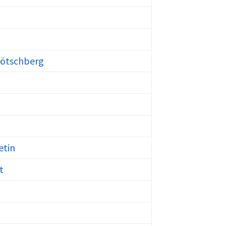
Lötschberg
etin
t