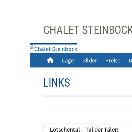
Skip
CHALET STEINBOC
to
content
PRIMARY
Lage
Bilder
Preise
B
MENU
LINKS
Lötschental – Tal der Täler: