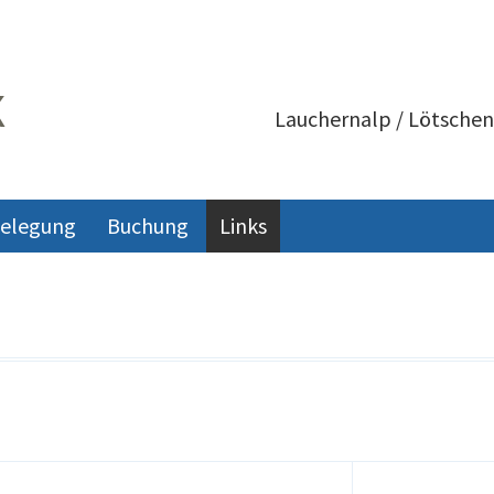
K
Lauchernalp / Lötschen
elegung
Buchung
Links